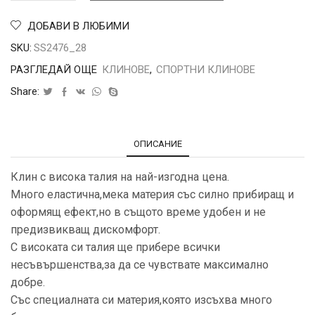
ДОБАВИ В ЛЮБИМИ
SKU:
SS2476_28
РАЗГЛЕДАЙ ОЩЕ
КЛИНОВЕ
,
СПОРТНИ КЛИНОВЕ
Share:
ОПИСАНИЕ
Клин с висока талия на най-изгодна цена.
Много еластична,мека материя със силно прибиращ и
оформящ ефект,но в същото време удобен и не
предизвикващ дискомфорт.
С високата си талия ще прибере всички
несъвършенства,за да се чувствате максимално
добре.
Със специалната си материя,която изсъхва много