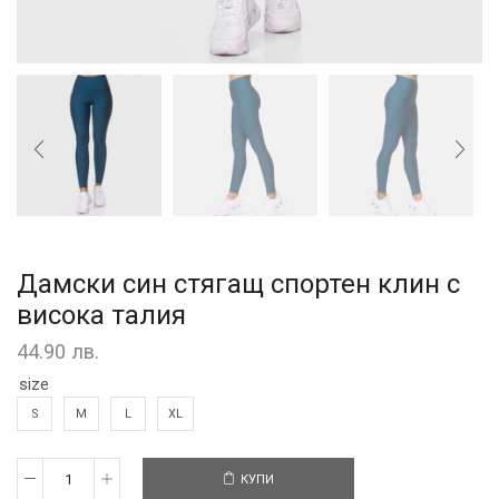
Дамски син стягащ спортен клин с
висока талия
44.90
лв.
size
S
M
L
XL
КУПИ