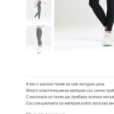
Клин с висока талия на най-изгодна цена.
Много еластична,мека материя със силно пр
С високата си талия ще прибере всички несъ
Със специалната си материя,която изсъхва мн