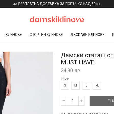
БЕЗПЛАТНА ДОСТАВКА ЗА ПОРЪЧКИ НАД 59лв.
КЛИНОВЕ
СПОРТНИ КЛИНОВЕ
ЛЪСКАВИ КЛИНОВЕ
Дамски стягащ сп
MUST HAVE
34.90
лв.
size
S
M
L
XL
К