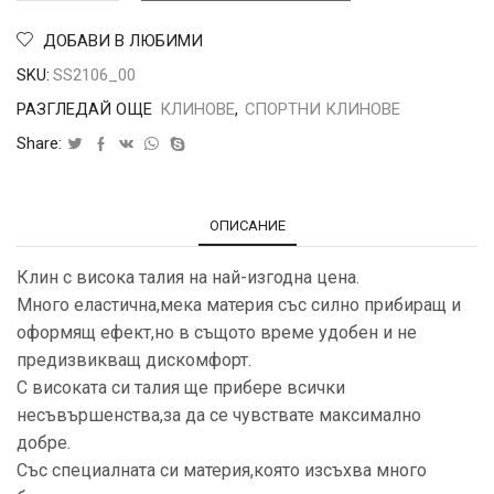
ДОБАВИ В ЛЮБИМИ
SKU:
SS2106_00
РАЗГЛЕДАЙ ОЩЕ
КЛИНОВЕ
,
СПОРТНИ КЛИНОВЕ
Share:
ОПИСАНИЕ
Клин с висока талия на най-изгодна цена.
Много еластична,мека материя със силно прибиращ и
оформящ ефект,но в същото време удобен и не
предизвикващ дискомфорт.
С високата си талия ще прибере всички
несъвършенства,за да се чувствате максимално
добре.
Със специалната си материя,която изсъхва много