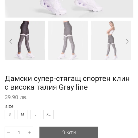
Дамски супер-стягащ спортен клин
с висока талия Gray line
39.90
лв.
size
S
M
L
XL
КУПИ